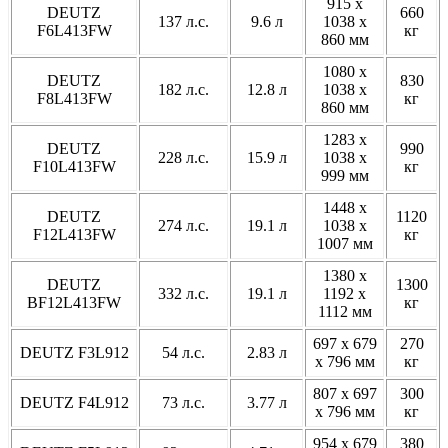
915 x
DEUTZ
660
137 л.с.
9.6 л
1038 x
F6L413FW
кг
860 мм
1080 x
DEUTZ
830
182 л.с.
12.8 л
1038 x
F8L413FW
кг
860 мм
1283 x
DEUTZ
990
228 л.с.
15.9 л
1038 x
F10L413FW
кг
999 мм
1448 x
DEUTZ
1120
274 л.с.
19.1 л
1038 x
F12L413FW
кг
1007 мм
1380 x
DEUTZ
1300
332 л.с.
19.1 л
1192 x
BF12L413FW
кг
1112 мм
697 x 679
270
DEUTZ F3L912
54 л.с.
2.83 л
x 796 мм
кг
807 x 697
300
DEUTZ F4L912
73 л.с.
3.77 л
x 796 мм
кг
954 x 679
380