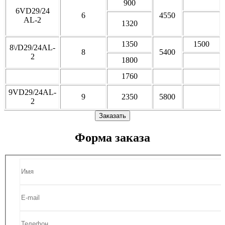
900
6VD29/24
6
4550
AL-2
1320
1350
1500
8\/D29/24AL-
8
5400
2
1800
1760
9VD29/24AL-
9
2350
5800
2
Заказать
Форма заказа