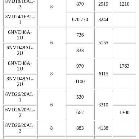
8VD18/16AL-
870
2919
1210
3
8
8VD24/16AL-
670 770
3244
1
6NVD48A-
736
2U
6
5155
6NVD48AL-
838
2U
8NVD48A-
970
1763
2U
8
6115
8NVD48AL-
1100
2U
6VD26/20AL-
530
1
6
3310
6VD26/20AL-
662
1300
2
8VD26/20AL-
8
883
4138
2