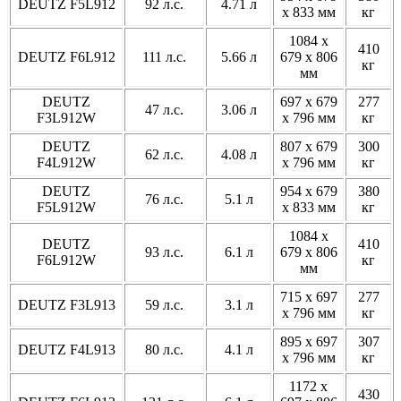
DEUTZ F5L912
92 л.с.
4.71 л
x 833 мм
кг
1084 x
410
DEUTZ F6L912
111 л.с.
5.66 л
679 x 806
кг
мм
DEUTZ
697 x 679
277
47 л.с.
3.06 л
F3L912W
x 796 мм
кг
DEUTZ
807 x 679
300
62 л.с.
4.08 л
F4L912W
x 796 мм
кг
DEUTZ
954 x 679
380
76 л.с.
5.1 л
F5L912W
x 833 мм
кг
1084 x
DEUTZ
410
93 л.с.
6.1 л
679 x 806
F6L912W
кг
мм
715 x 697
277
DEUTZ F3L913
59 л.с.
3.1 л
x 796 мм
кг
895 x 697
307
DEUTZ F4L913
80 л.с.
4.1 л
x 796 мм
кг
1172 x
430