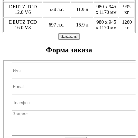
DEUTZ TCD
980 x 945
995
524 л.с.
11.9 л
12.0 V6
x 1170 мм
кг
DEUTZ TCD
980 x 945
1260
697 л.с.
15.9 л
16.0 V8
x 1170 мм
кг
Заказать
Форма заказа