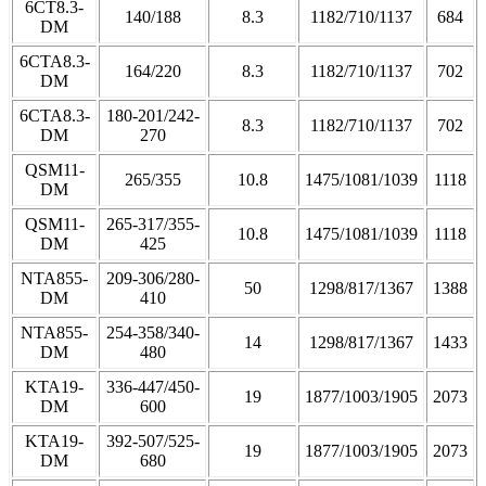
6CT8.3-
140/188
8.3
1182/710/1137
684
DM
6CTA8.3-
164/220
8.3
1182/710/1137
702
DM
6CTA8.3-
180-201/242-
8.3
1182/710/1137
702
DM
270
QSM11-
265/355
10.8
1475/1081/1039
1118
DM
QSM11-
265-317/355-
10.8
1475/1081/1039
1118
DM
425
NTA855-
209-306/280-
50
1298/817/1367
1388
DM
410
NTA855-
254-358/340-
14
1298/817/1367
1433
DM
480
KTA19-
336-447/450-
19
1877/1003/1905
2073
DM
600
KTA19-
392-507/525-
19
1877/1003/1905
2073
DM
680