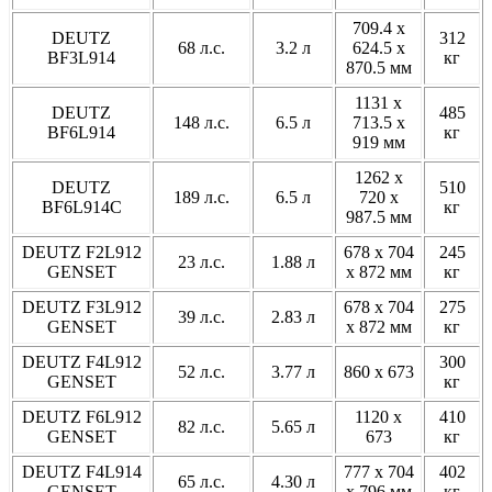
709.4 x
DEUTZ
312
68 л.с.
3.2 л
624.5 x
BF3L914
кг
870.5 мм
1131 x
DEUTZ
485
148 л.с.
6.5 л
713.5 x
BF6L914
кг
919 мм
1262 x
DEUTZ
510
189 л.с.
6.5 л
720 x
BF6L914C
кг
987.5 мм
DEUTZ F2L912
678 x 704
245
23 л.с.
1.88 л
GENSET
x 872 мм
кг
DEUTZ F3L912
678 x 704
275
39 л.с.
2.83 л
GENSET
x 872 мм
кг
DEUTZ F4L912
300
52 л.с.
3.77 л
860 x 673
GENSET
кг
DEUTZ F6L912
1120 x
410
82 л.с.
5.65 л
GENSET
673
кг
DEUTZ F4L914
777 x 704
402
65 л.с.
4.30 л
GENSET
x 796 мм
кг