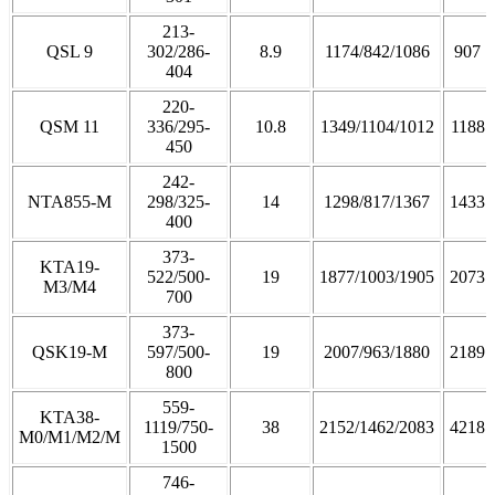
213-
QSL 9
302/286-
8.9
1174/842/1086
907
404
220-
QSM 11
336/295-
10.8
1349/1104/1012
1188
450
242-
NTA855-M
298/325-
14
1298/817/1367
1433
400
373-
KTA19-
522/500-
19
1877/1003/1905
2073
M3/M4
700
373-
QSK19-M
597/500-
19
2007/963/1880
2189
800
559-
KTA38-
1119/750-
38
2152/1462/2083
4218
M0/M1/M2/M
1500
746-