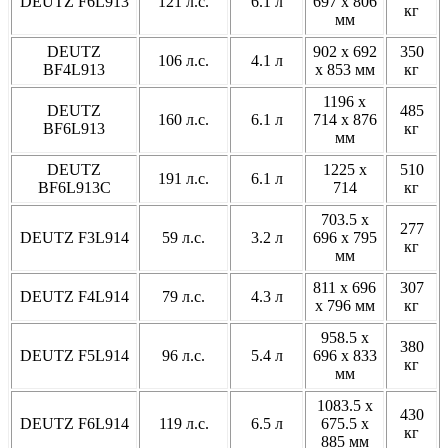
DEUTZ F6L913
121 л.с.
6.1 л
697 x 806
кг
мм
DEUTZ
902 x 692
350
106 л.с.
4.1 л
BF4L913
x 853 мм
кг
1196 x
DEUTZ
485
160 л.с.
6.1 л
714 x 876
BF6L913
кг
мм
DEUTZ
1225 x
510
191 л.с.
6.1 л
BF6L913C
714
кг
703.5 x
277
DEUTZ F3L914
59 л.с.
3.2 л
696 x 795
кг
мм
811 x 696
307
DEUTZ F4L914
79 л.с.
4.3 л
x 796 мм
кг
958.5 x
380
DEUTZ F5L914
96 л.с.
5.4 л
696 x 833
кг
мм
1083.5 x
430
DEUTZ F6L914
119 л.с.
6.5 л
675.5 x
кг
885 мм