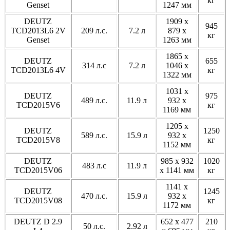
кг
Genset
1247 мм
DEUTZ
1909 x
945
TCD2013L6 2V
209 л.с.
7.2 л
879 x
кг
Genset
1263 мм
1865 x
DEUTZ
655
314 л.с
7.2 л
1046 x
TCD2013L6 4V
кг
1322 мм
1031 x
DEUTZ
975
489 л.с.
11.9 л
932 x
TCD2015V6
кг
1169 мм
1205 x
DEUTZ
1250
589 л.с.
15.9 л
932 x
TCD2015V8
кг
1152 мм
DEUTZ
985 x 932
1020
483 л.с
11.9 л
TCD2015V06
x 1141 мм
кг
1141 x
DEUTZ
1245
470 л.с.
15.9 л
932 x
TCD2015V08
кг
1172 мм
DEUTZ D 2.9
652 x 477
210
50 л.с.
2.92 л