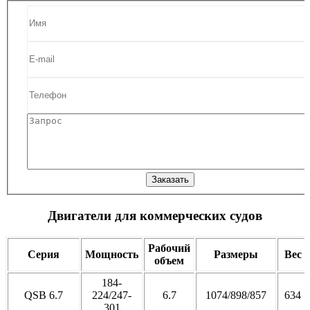
Заказать
Двигатели для коммерческих судов
Рабочий
Серия
Мощность
Размеры
Вес
объем
184-
QSB 6.7
224/247-
6.7
1074/898/857
634
301