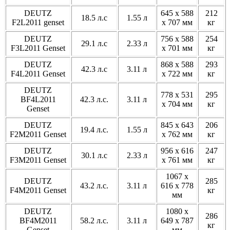
DEUTZ
645 x 588
212
18.5 л.с
1.55 л
F2L2011 genset
x 707 мм
кг
DEUTZ
756 x 588
254
29.1 л.с
2.33 л
F3L2011 Genset
x 701 мм
кг
DEUTZ
868 x 588
293
42.3 л.с
3.11 л
F4L2011 Genset
x 722 мм
кг
DEUTZ
778 x 531
295
BF4L2011
42.3 л.с.
3.11 л
x 704 мм
кг
Genset
DEUTZ
845 x 643
206
19.4 л.с.
1.55 л
F2M2011 Genset
x 762 мм
кг
DEUTZ
956 x 616
247
30.1 л.с
2.33 л
F3M2011 Genset
x 761 мм
кг
1067 x
DEUTZ
285
43.2 л.с.
3.11 л
616 x 778
F4M2011 Genset
кг
мм
DEUTZ
1080 x
286
BF4M2011
58.2 л.с.
3.11 л
649 x 787
кг
Genset
мм