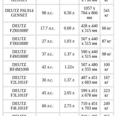
1057 x
DEUTZ F6L914
541
98 л.с.
6.50 л
704 x 806
GENSET
кг
мм
DEUTZ
428 x 440
17.7 л.с.
0.69 л
66 кг
F2M1008F
x 515 мм
DEUTZ
507 x 440
27 л.с.
1.03 л
87 кг
F3M1008F
x 515 мм
DEUTZ
590 x 440
37 л.с.
1.37 л
98 кг
F4M1008F
x 515 мм
DEUTZ
507 x 480
100
42 л.с.
1.22л
BF4M1008
x 555 мм
кг
DEUTZ
487 x 451
167
30 л.с.
1.37 л
F2L1011F
x 683 мм
кг
DEUTZ
599 x 451
223
45 л.с.
2.05 л
F3L1011F
x 678 мм
кг
DEUTZ
710 x 451
249
60 л.с.
2.73 л
F4L1011F
x 703 мм
кг