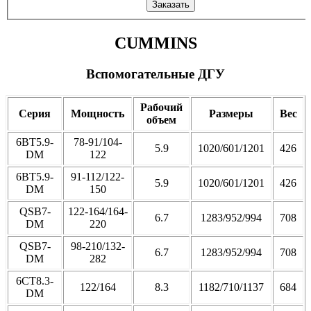
Заказать
CUMMINS
Вспомогательные ДГУ
Рабочий
Серия
Мощность
Размеры
Вес
объем
6BT5.9-
78-91/104-
5.9
1020/601/1201
426
DM
122
6BT5.9-
91-112/122-
5.9
1020/601/1201
426
DM
150
QSB7-
122-164/164-
6.7
1283/952/994
708
DM
220
QSB7-
98-210/132-
6.7
1283/952/994
708
DM
282
6CT8.3-
122/164
8.3
1182/710/1137
684
DM