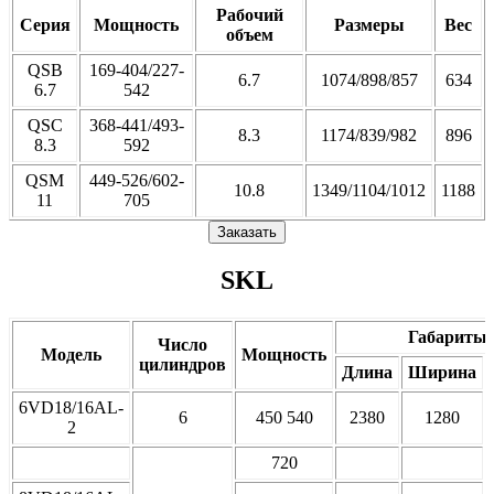
Рабочий
Серия
Мощность
Размеры
Вес
объем
QSB
169-404/227-
6.7
1074/898/857
634
6.7
542
QSC
368-441/493-
8.3
1174/839/982
896
8.3
592
QSM
449-526/602-
10.8
1349/1104/1012
1188
11
705
Заказать
SKL
Габариты
Число
Модель
Мощность
цилиндров
Длина
Ширина
6VD18/16AL-
6
450 540
2380
1280
2
720