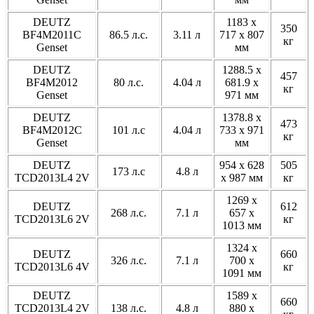
DEUTZ
1183 x
350
BF4M2011C
86.5 л.с.
3.11 л
717 x 807
кг
Genset
мм
DEUTZ
1288.5 x
457
BF4M2012
80 л.с.
4.04 л
681.9 x
кг
Genset
971 мм
DEUTZ
1378.8 x
473
BF4M2012C
101 л.с
4.04 л
733 x 971
кг
Genset
мм
DEUTZ
954 x 628
505
173 л.с
4.8 л
TCD2013L4 2V
x 987 мм
кг
1269 x
DEUTZ
612
268 л.с.
7.1 л
657 x
TCD2013L6 2V
кг
1013 мм
1324 x
DEUTZ
660
326 л.с.
7.1 л
700 x
TCD2013L6 4V
кг
1091 мм
DEUTZ
1589 x
660
TCD2013L4 2V
138 л.с.
4.8 л
880 x